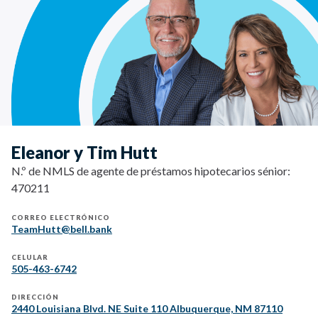
Eleanor y Tim Hutt
N.º de NMLS de agente de préstamos hipotecarios sénior:
470211
CORREO ELECTRÓNICO
TeamHutt@bell.bank
CELULAR
505-463-6742
DIRECCIÓN
2440 Louisiana Blvd. NE Suite 110 Albuquerque, NM 87110