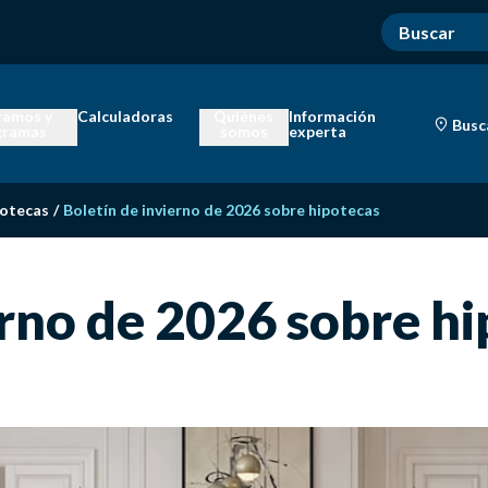
tamos y
Calculadoras
Quiénes
Información
Busc
gramas
somos
experta
potecas
/
Boletín de invierno de 2026 sobre hipotecas
erno de 2026 sobre h