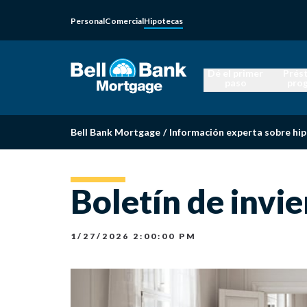
Personal
Comercial
Hipotecas
Dé el primer
Prés
paso
pro
Bell Bank Mortgage
/
Información experta sobre hi
Boletín de invi
1/27/2026 2:00:00 PM