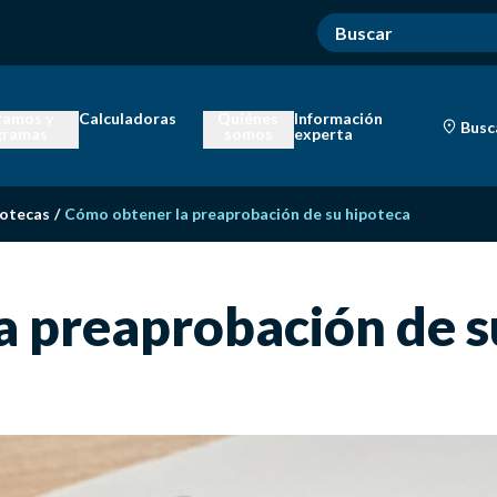
tamos y
Calculadoras
Quiénes
Información
Busc
gramas
somos
experta
potecas
/
Cómo obtener la preaprobación de su hipoteca
a preaprobación de s