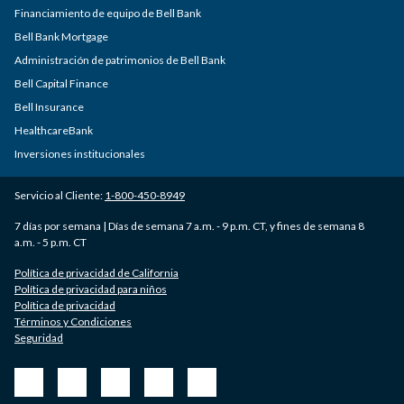
Financiamiento de equipo de Bell Bank
Bell Bank Mortgage
Administración de patrimonios de Bell Bank
Bell Capital Finance
Bell Insurance
HealthcareBank
Inversiones institucionales
Servicio al Cliente:
1-800-450-8949
7 días por semana | Días de semana 7 a.m. - 9 p.m. CT, y fines de semana 8
a.m. - 5 p.m. CT
Política de privacidad de California
Política de privacidad para niños
Política de privacidad
Términos y Condiciones
Seguridad