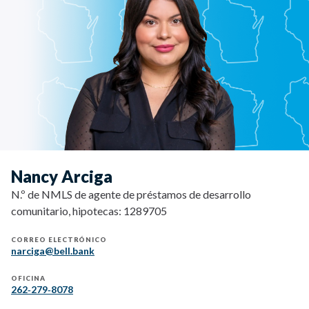
Nancy Arciga
N.º de NMLS de agente de préstamos de desarrollo
comunitario, hipotecas: 1289705
CORREO ELECTRÓNICO
narciga@bell.bank
OFICINA
262‐279‐8078