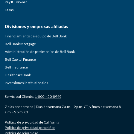
Pay It Forward
Tasas
Divisiones y empresas afiliadas
Financiamiento de equipo de Bell Bank
Bell Bank Mortgage
Administración de patrimonios de Bell Bank
Bell Capital Finance
Bell Insurance
HealthcareBank
Inversiones institucionales
Servicio al Cliente:
1-800-450-8949
7 días por semana | Días de semana 7 a.m. - 9 p.m. CT, y fines de semana 8
a.m. - 5 p.m. CT
Política de privacidad de California
Política de privacidad para niños
Política de privacidad