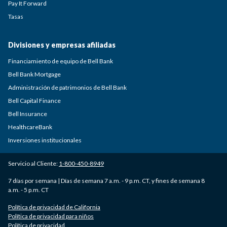
Pay It Forward
Tasas
Divisiones y empresas afiliadas
Financiamiento de equipo de Bell Bank
Bell Bank Mortgage
Administración de patrimonios de Bell Bank
Bell Capital Finance
Bell Insurance
HealthcareBank
Inversiones institucionales
Servicio al Cliente:
1-800-450-8949
7 días por semana | Días de semana 7 a.m. - 9 p.m. CT, y fines de semana 8
a.m. - 5 p.m. CT
Política de privacidad de California
Política de privacidad para niños
Política de privacidad