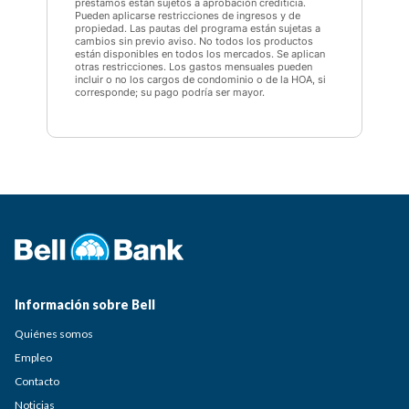
préstamos están sujetos a aprobación crediticia.
Pueden aplicarse restricciones de ingresos y de
propiedad. Las pautas del programa están sujetas a
cambios sin previo aviso. No todos los productos
están disponibles en todos los mercados. Se aplican
otras restricciones. Los gastos mensuales pueden
incluir o no los cargos de condominio o de la HOA, si
corresponde; su pago podría ser mayor.
Información sobre Bell
Quiénes somos
Empleo
Contacto
Noticias