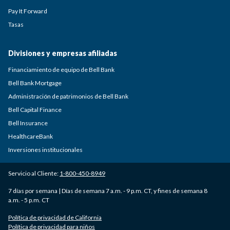
Pay It Forward
Tasas
Divisiones y empresas afiliadas
Financiamiento de equipo de Bell Bank
Bell Bank Mortgage
Administración de patrimonios de Bell Bank
Bell Capital Finance
Bell Insurance
HealthcareBank
Inversiones institucionales
Servicio al Cliente:
1-800-450-8949
7 días por semana | Días de semana 7 a.m. - 9 p.m. CT, y fines de semana 8
a.m. - 5 p.m. CT
Política de privacidad de California
Política de privacidad para niños