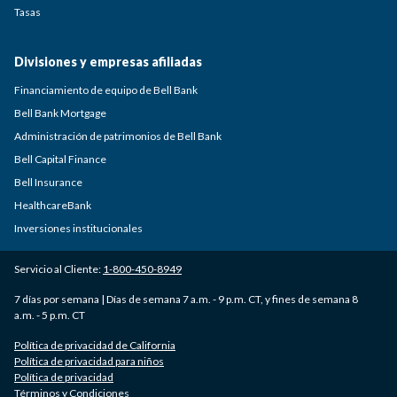
Tasas
Divisiones y empresas afiliadas
Financiamiento de equipo de Bell Bank
Bell Bank Mortgage
Administración de patrimonios de Bell Bank
Bell Capital Finance
Bell Insurance
HealthcareBank
Inversiones institucionales
Servicio al Cliente:
1-800-450-8949
7 días por semana | Días de semana 7 a.m. - 9 p.m. CT, y fines de semana 8
a.m. - 5 p.m. CT
Política de privacidad de California
Política de privacidad para niños
Política de privacidad
Términos y Condiciones